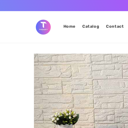
Skip to
content
Home
Catalog
Contact
Skip to
product
information