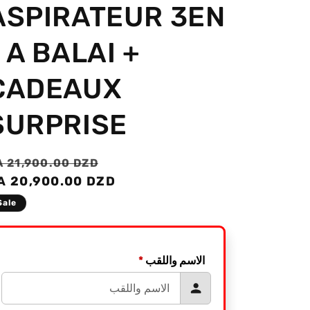
ASPIRATEUR 3EN
1 A BALAI +
CADEAUX
SURPRISE
egular
Sale
A 21,900.00 DZD
rice
A 20,900.00 DZD
price
Sale
*
الاسم واللقب