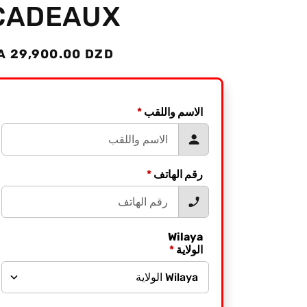
CADEAUX
egular
A 29,900.00 DZD
rice
*
الاسم واللقب
*
رقم الهاتف
Wilaya
*
الولاية