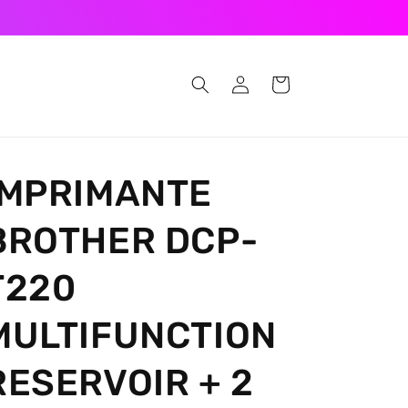
Log
Cart
in
IMPRIMANTE
BROTHER DCP-
T220
MULTIFUNCTION
RESERVOIR + 2